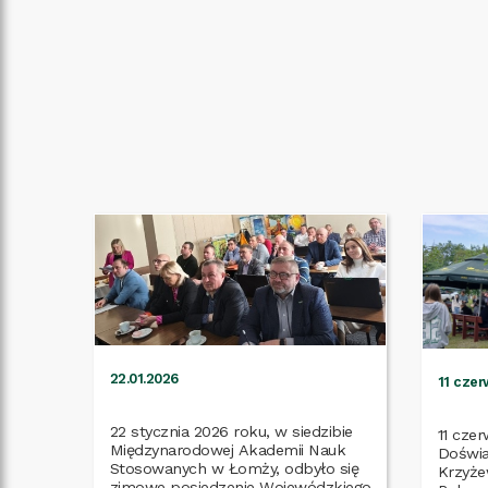
22.01.2026
11 czer
22 stycznia 2026 roku, w siedzibie
11 czer
Międzynarodowej Akademii Nauk
Doświa
Stosowanych w Łomży, odbyło się
Krzyże
zimowe posiedzenie Wojewódzkiego