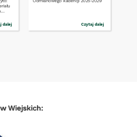
yło:
riału
h
j dalej
Czytaj dalej
w Wiejskich: