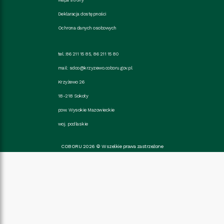
Deklaracja dostępności
Ochrona danych osobowych
tel.:86 211 15 85, 86 211 15 80
mail:
sdoo@krzyzewo.coboru.gov.pl
Krzyżewo 26
18-218 Sokoły
pow. Wysokie Mazowieckie
woj. podlaskie
COBORU 2026 © Wszelkie prawa zastrzeżone