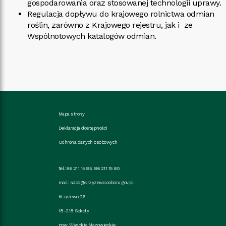
gospodarowania oraz stosowanej technologii uprawy.
Regulacja dopływu do krajowego rolnictwa odmian
roślin, zarówno z Krajowego rejestru, jak i ze
Wspólnotowych katalogów odmian.
Mapa strony
Deklaracja dostępności
Ochrona danych osobowych
tel.:86 211 15 85, 86 211 15 80
mail:
sdoo@krzyzewo.coboru.gov.pl
Krzyżewo 26
18-218 Sokoły
pow. Wysokie Mazowieckie