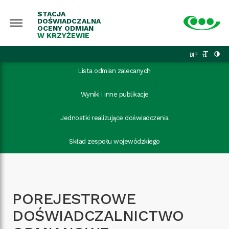
STACJA
DOŚWIADCZALNA
OCENY ODMIAN
W KRZYŻEWIE
BIP
Lista odmian zalecanych
Wyniki i inne publikacje
Jednostki realizujące doświadczenia
Skład zespołu wojewódzkiego
POREJESTROWE
DOŚWIADCZALNICTWO